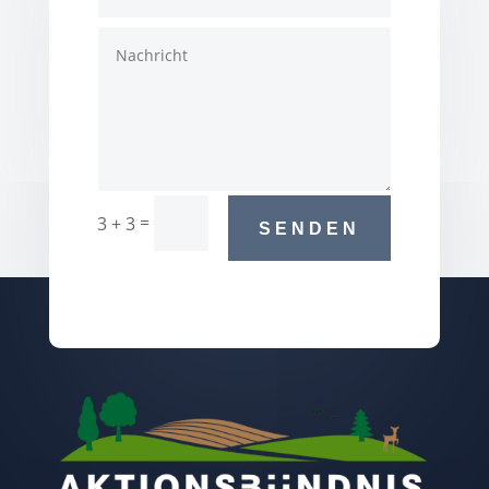
=
3 + 3
SENDEN