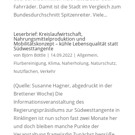
Fahrräder. Damit ist die Stadt im Vergleich zum
Bundesdurchschnitt Spitzenreiter. Viele...
Leserbrief: Kreislaufwirtschaft,
Nahrungsmittelproduktion und
Mobilitätskonzept – kühle Lebensqualität statt
Südwesttangente
von
Björn Böttle
|
14.09.2022
|
Allgemein
,
Flurbereinigung
,
Klima
,
Naherholung
,
Naturschutz
,
Nutzflächen
,
Verkehr
(Quelle: Susanne Hagner, abgedruckt in der
Brettener Woche) Die
Informationsveranstaltung des
Regierungspräsidiums zur Südwesttangente in
Rinklingen ist nun schon fast zwei Monate her
und doch bleiben manche Punkte der
Veranstaltung fragwürdig.Zunächst begrüße