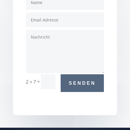
=
2 + 7
SENDEN