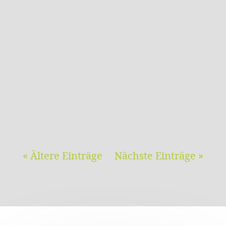
vorwärts in Richtung Energiewende. Mit
den Dächern von drei Schulen sollen
städtische Gebäude mit PV ausgestattet
werden. Drei Schulen in Bretten sollen
bald Strom aus Sonnenenergie von
ihren...
« Ältere Einträge
Nächste Einträge »