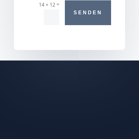
=
14 + 12
SENDEN