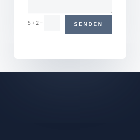
=
5 + 2
SENDEN