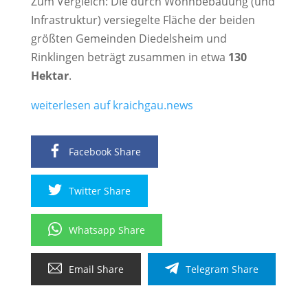
Zum Vergleich: Die durch Wohnbebauung (und
Infrastruktur) versiegelte Fläche der beiden
größten Gemeinden Diedelsheim und
Rinklingen beträgt zusammen in etwa
130
Hektar
.
weiterlesen auf kraichgau.news
Facebook Share
Twitter Share
Whatsapp Share
Email Share
Telegram Share