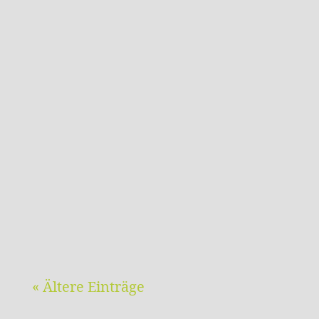
LESERBRIEF ZU "WINDKRAFTANLAGEN ..."
BREWO 17.4.24 (Quelle: kraichgau.news)
Nicht schön, aber zweckmäßig:
WindräderSchön sind sie nicht. Ich hätte
mir gewünscht, dass wir ohne sie
auskommen. Windräder haben ästhetisch
ungefähr den Rang von
Hochspannungsmasten. Nicht...
« Ältere Einträge