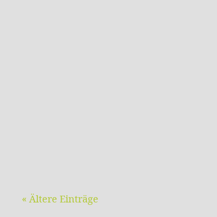
LESERBRIEF ZU "WINDKRAFTANLAGEN ..."
BREWO 17.4.24 (Quelle: kraichgau.news)
Nicht schön, aber zweckmäßig:
WindräderSchön sind sie nicht. Ich hätte
mir gewünscht, dass wir ohne sie
auskommen. Windräder haben ästhetisch
ungefähr den Rang von
Hochspannungsmasten. Nicht...
« Ältere Einträge