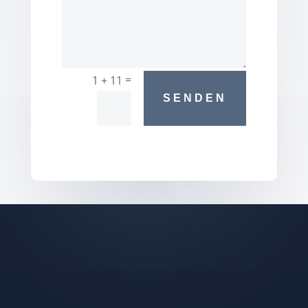
=
1 + 11
SENDEN