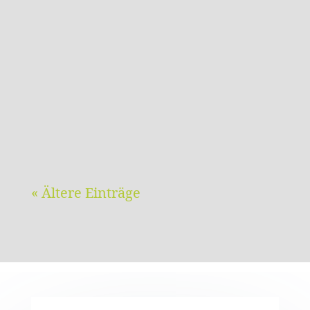
WindräderSchön sind sie nicht. Ich hätte
mir gewünscht, dass wir ohne sie
auskommen. Windräder haben ästhetisch
ungefähr den Rang von
Hochspannungsmasten. Nicht...
« Ältere Einträge