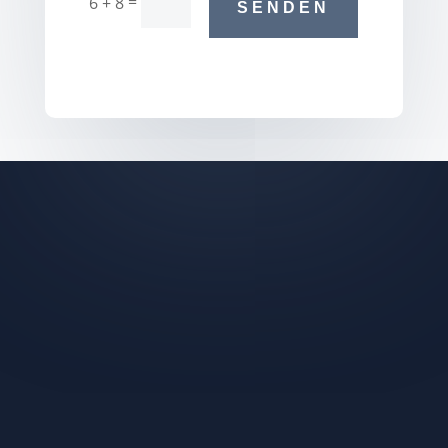
=
6 + 8
SENDEN