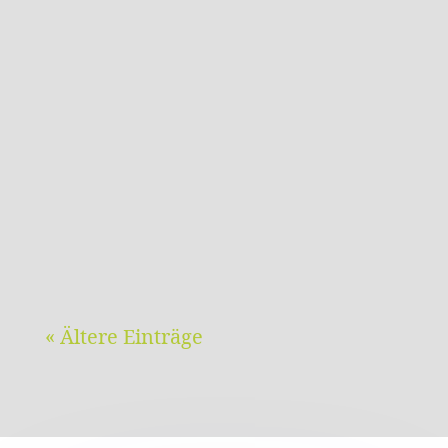
BREWO 17.4.24 (Quelle: kraichgau.news)
Nicht schön, aber zweckmäßig:
WindräderSchön sind sie nicht. Ich hätte
mir gewünscht, dass wir ohne sie
auskommen. Windräder haben ästhetisch
ungefähr den Rang von
Hochspannungsmasten. Nicht...
« Ältere Einträge