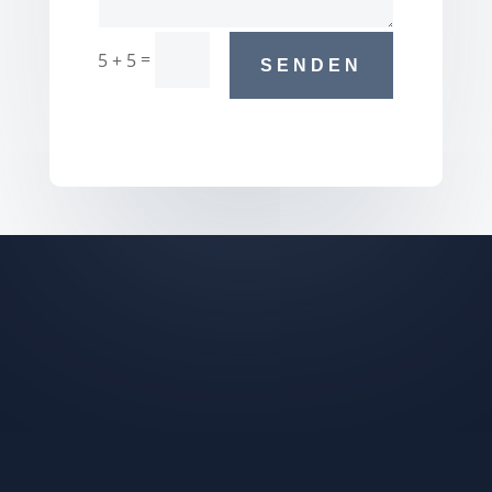
=
5 + 5
SENDEN