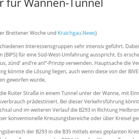
er für Wannen-Tunnel
der Brettener Woche und
Kraichgau.News
)
iedenen Interessensgruppen sehr intensiv geführt. Dabei ist
 (BIPS) für eine Süd-West-Umfahrung ausspricht. Es ersche
Haus, zünd‘ and’re an!“-Prinzip verwenden. Hauptsache die V
htung könnte die Lösung liegen, auch wenn diese von der BIV
nen geworfen wurde.
die Ruiter Straße in einem Tunnel unter der Wanne, mit Ei
erbrauch prädestiniert. Bei dieser Verkehrsführung könnte
chsal und im weiteren Verlauf die B293 in Richtung Heilbr
er konventionelle Kreuzungsbereiche oder über Kreisel ge
sbereich der B293 in die B35 mittels eines geplanten Krei