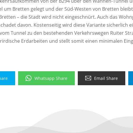
Verkehrsaufkommen von der B294 über den Wannen-Tunnel un
 um Bretten gelegt und der Süd-Westen von Bretten bleibt 
 Bretten – die Stadt wird nicht eingeschnürt. Auch das W
adet davon. Kostenseitig wird diese Variante sicherlich e
 vom Tunnel zu den bestehenden Verkehrswegen Ruiter Stra
rdische Erdarbeiten und stellt somit einen minimalen Eingri
hare
Whatsapp Share
Email Share