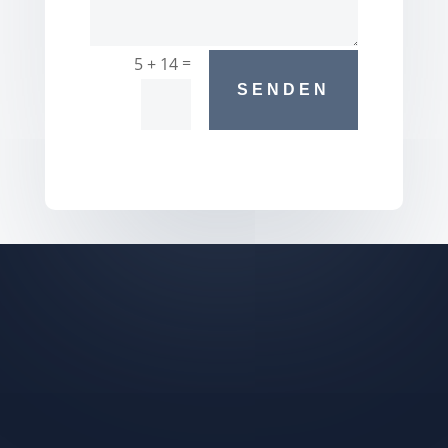
=
5 + 14
SENDEN