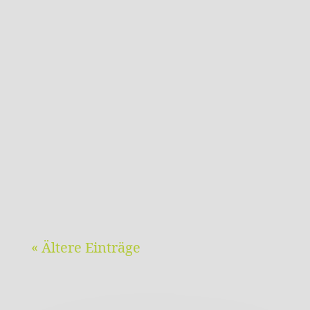
LESERBRIEF ZU "WINDKRAFTANLAGEN ..."
BREWO 17.4.24 (Quelle: kraichgau.news)
Nicht schön, aber zweckmäßig:
WindräderSchön sind sie nicht. Ich hätte
mir gewünscht, dass wir ohne sie
auskommen. Windräder haben ästhetisch
ungefähr den Rang von
Hochspannungsmasten. Nicht...
« Ältere Einträge