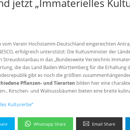
d jetzt „Immaterielles Kult
n vom Verein Hochstamm-Deutschland eingereichten Antra
ESCO, erfolgreich unterstützt: Die Kultusminister der Lände
n Streuobstanbau in das „Bundesweite Verzeichnis Immater
tung, die das Land Baden-Württemberg für die Erhaltung die
undesrepublik gibt es noch die größten zusammenhängende
schiedene Pflanzen- und Tierarten
bilden hier eine charakt
gen-, Kirschen- und Walnussbäumen bieten eine breite kulin
lles Kulturerbe“
hare
Whatsapp Share
Email Share