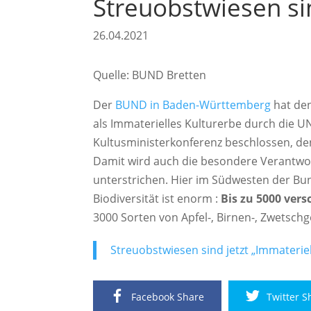
Streuobstwiesen sin
26.04.2021
Quelle: BUND Bretten
Der
BUND in Baden-Württemberg
hat de
als Immaterielles Kulturerbe durch die UN
Kultusministerkonferenz beschlossen, de
Damit wird auch die besondere Verantwor
unterstrichen. Hier im Südwesten der B
Biodiversität ist enorm :
Bis zu 5000 ver
3000 Sorten von Apfel-, Birnen-, Zwetsch
Streuobstwiesen sind jetzt „Immaterie
Facebook Share
Twitter S