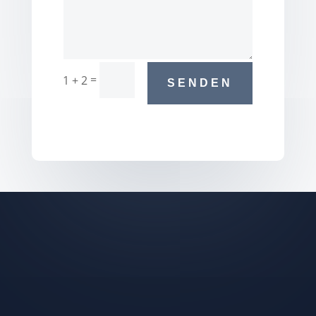
=
1 + 2
SENDEN