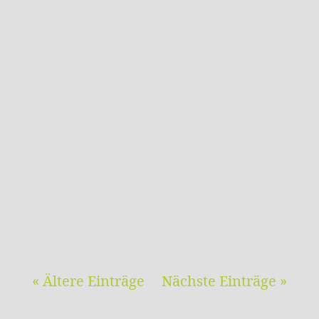
IDEEN FÜR DIE VERKEHRSWENDE Quelle:
karichgau.news Bretten (ger) Längst ist
der motorisierte Verkehr zu einem
Problem, vor allem in Innenstädten,
geworden. Zu viele Autos sorgen für Stau,
die Unfallgefahr steigt, und Parkplätze
sind im Zentrum schwer zu finden....
« Ältere Einträge
Nächste Einträge »